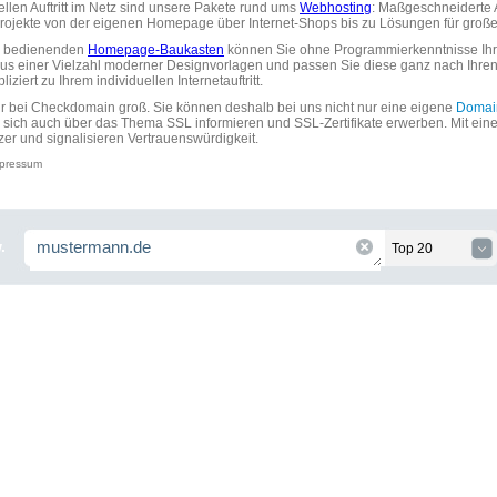
uellen Auftritt im Netz sind unsere Pakete rund ums
Webhosting
: Maßgeschneiderte A
tprojekte von der eigenen Homepage über Internet-Shops bis zu Lösungen für gr
zu bedienenden
Homepage-Baukasten
können Sie ohne Programmierkenntnisse Ihre
aus einer Vielzahl moderner Designvorlagen und passen Sie diese ganz nach Ihre
ziert zu Ihrem individuellen Internetauftritt.
ir bei Checkdomain groß. Sie können deshalb bei uns nicht nur eine eigene
Domai
 sich auch über das Thema SSL informieren und SSL-Zertifikate erwerben. Mit ein
zer und signalisieren Vertrauenswürdigkeit.
pressum
.
Top 20